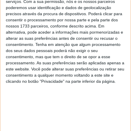
serviços.
Com a sua permissão, nós e os nossos parceiros
poderemos usar identificação e dados de geolocalização
Sabia que
Massimo Banzi, Co-Founder do projeto
precisos através da procura de dispositivos. Poderá clicar para
Arduino, vai estar em Portugal já este mês?
consentir o processamento por nossa parte e pela parte dos
nossos 1733 parceiros, conforme descrito acima. Em
alternativa, pode aceder a informações mais pormenorizadas e
alterar as suas preferências antes de consentir ou recusar o
consentimento.
Tenha em atenção que algum processamento
dos seus dados pessoais poderá não exigir o seu
consentimento, mas que tem o direito de se opor a esse
processamento. As suas preferências serão aplicadas apenas a
este website. Você pode alterar suas preferências ou retirar seu
consentimento a qualquer momento voltando a este site e
clicando no botão "Privacidade" na parte inferior da página.