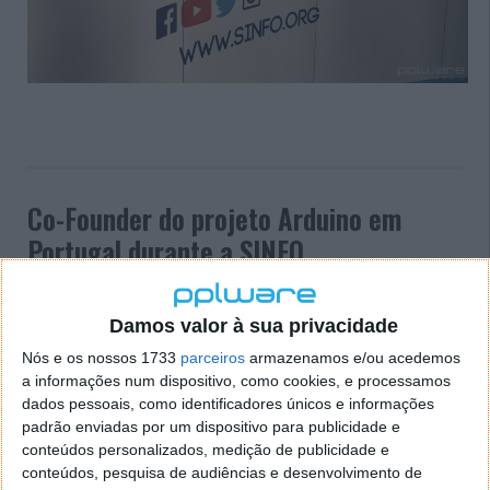
Co-Founder do projeto Arduino em
Portugal durante a SINFO
10 FEV 2017
·
NOTÍCIAS
2 COMENTÁRIOS
Damos valor à sua privacidade
O projeto Arduino é responsável pela impulsão e
Nós e os nossos 1733
parceiros
armazenamos e/ou acedemos
globalização dos movimentos open-source hardware
a informações num dispositivo, como cookies, e processamos
e maker, em meados de 2008. A facilidade com que
dados pessoais, como identificadores únicos e informações
hoje em dia conseguimos criar algo inovador, útil, ou
padrão enviadas por um dispositivo para publicidade e
mesmo, salvar vidas, deve-se muito ao mérito e
conteúdos personalizados, medição de publicidade e
simplicidade deste projeto, que está ao alcance de
conteúdos, pesquisa de audiências e desenvolvimento de
qualquer pessoa, de qualquer idade.