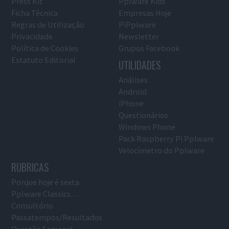
Press Kit
Pplware Kids
Ficha Técnica
Empresas Hoje
Regras de Utilização
PiPplware
Privacidade
Newsletter
Política de Cookies
Grupos Facebook
Estatuto Editorial
UTILIDADES
Análises
Android
iPhone
Questionários
Windows Phone
Pack Raspberry Pi Pplware
Velocímetro do Pplware
RUBRICAS
Porque hoje é sexta
Pplware Classics…
Consultório
Passatempos/Resultados