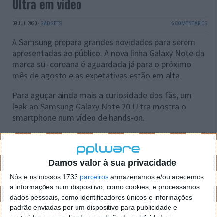
Ultra em vídeo
09 JUL 2020
·
GADGETS
6 COMENTÁRIOS
A Samsung prepara grandes novidades para serem
apresentadas ao público. A nova linha Galaxy Note da
marca sul-coreana é aguardada já para o próximo
mês de agosto e as expetativas estão em alta.
Para aguçar ainda mais a curiosidade dos fãs, um
leak ao Samsung Galaxy Note 20 Ultra mostra o
smartphone num vídeo de hands-on.
Damos valor à sua privacidade
Nós e os nossos 1733
parceiros
armazenamos e/ou acedemos
a informações num dispositivo, como cookies, e processamos
dados pessoais, como identificadores únicos e informações
padrão enviadas por um dispositivo para publicidade e