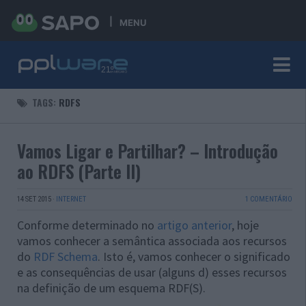
MENU
TAGS:
RDFS
Vamos Ligar e Partilhar? – Introdução
ao RDFS (Parte II)
14 SET 2015
·
INTERNET
1 COMENTÁRIO
Conforme determinado no
artigo anterior
, hoje
vamos conhecer a semântica associada aos recursos
do
RDF Schema
. Isto é, vamos conhecer o significado
e as consequências de usar (alguns d) esses recursos
na definição de um esquema RDF(S)
.