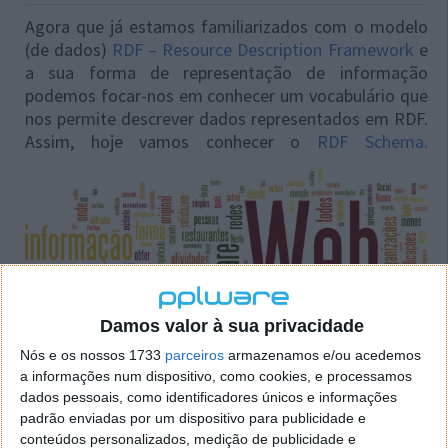
Agora que já estamos familiarizados com o modelo
(de dados)
RDF – Resource Description Framework
e
a sua forma de representação de informação
podemos focar-nos em conhecer um vocabulário que
nos permite descrever dados representados em RDF.
Assim, hoje vamos conhecer o
RDF Schema
.
Damos valor à sua privacidade
Nós e os nossos 1733
parceiros
armazenamos e/ou acedemos
a informações num dispositivo, como cookies, e processamos
dados pessoais, como identificadores únicos e informações
padrão enviadas por um dispositivo para publicidade e
conteúdos personalizados, medição de publicidade e