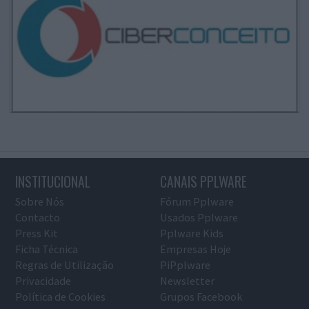
INSTITUCIONAL
CANAIS PPLWARE
Sobre Nós
Fórum Pplware
Contacto
Usados Pplware
Press Kit
Pplware Kids
Ficha Técnica
Empresas Hoje
Regras de Utilização
PiPplware
Privacidade
Newsletter
Política de Cookies
Grupos Facebook