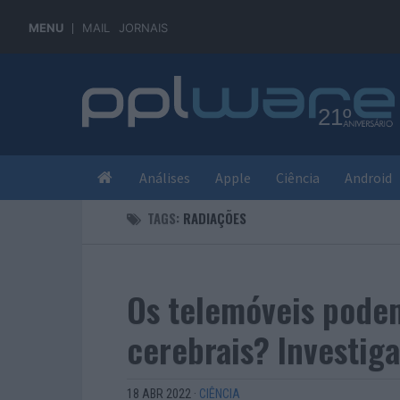
MENU
MAIL
JORNAIS
Análises
Apple
Ciência
Android
TAGS:
RADIAÇÕES
Os telemóveis pode
cerebrais? Investig
18 ABR 2022
·
CIÊNCIA