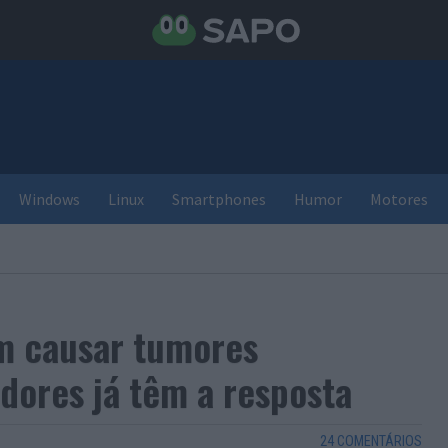
Windows
Linux
Smartphones
Humor
Motores
m causar tumores
adores já têm a resposta
24 COMENTÁRIOS