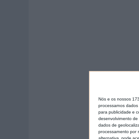
Nós e os nossos 17
processamos dados p
para publicidade e 
desenvolvimento de 
dados de geolocaliza
processamento por n
alternativa, pode ac