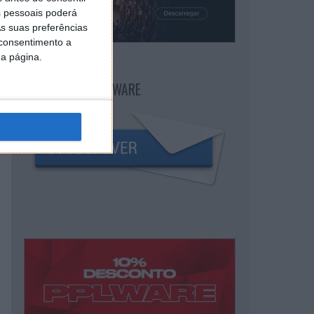
 pessoais poderá
s suas preferências
 consentimento a
da página.
NEWSLETTER PPLWARE