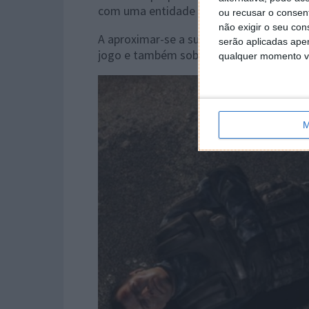
com uma entidade sobrenatural.
ou recusar o consen
não exigir o seu co
A aproximar-se a sua data de lançament
serão aplicadas apen
jogo e também sobre a sua Pré-Reserva, j
qualquer momento vol
M