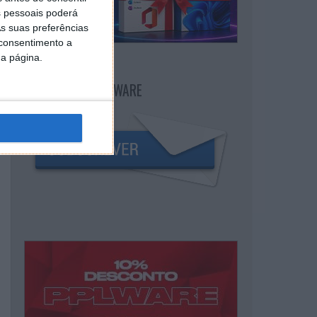
 pessoais poderá
s suas preferências
 consentimento a
da página.
NEWSLETTER PPLWARE