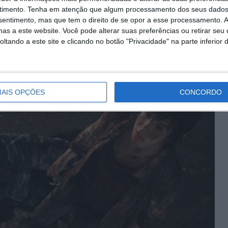
timento.
Tenha em atenção que algum processamento dos seus dados
nsentimento, mas que tem o direito de se opor a esse processamento. A
o, foram reveladas recentemente, novidades sobre o
as a este website. Você pode alterar suas preferências ou retirar seu
á disponível.
tando a este site e clicando no botão "Privacidade" na parte inferior 
AIS OPÇÕES
CONCORDO