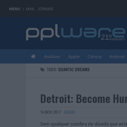
MENU
MAIL
JORNAIS
Análises
Apple
Ciência
Android
TAGS:
QUANTIC DREAMS
Detroit: Become Hu
16 NOV 2017
·
JOGOS
Sem qualquer sombra de dúvida que este