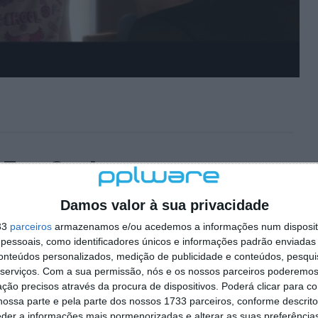
 Two Souls
Damos valor à sua privacidade
5 COMENTÁRIOS
33
parceiros
armazenamos e/ou acedemos a informações num dispositi
 vindo a criar ao longo dos últimos tempos é BEYOND:
essoais, como identificadores únicos e informações padrão enviadas 
o (ver
aqui
ou
aqui
).
conteúdos personalizados, medição de publicidade e conteúdos, pesqui
serviços.
Com a sua permissão, nós e os nossos parceiros poderemos 
Outubro deste ano, BEYOND apresenta uma história
ção precisos através da procura de dispositivos. Poderá clicar para co
onamentos. Relacionamentos esses que estão bem no
ossa parte e pela parte dos nossos 1733 parceiros, conforme descrit
rsonagem principal, Jodie Holmes apresenta uma ligação
eder a informações mais pormenorizadas e alterar as suas preferência