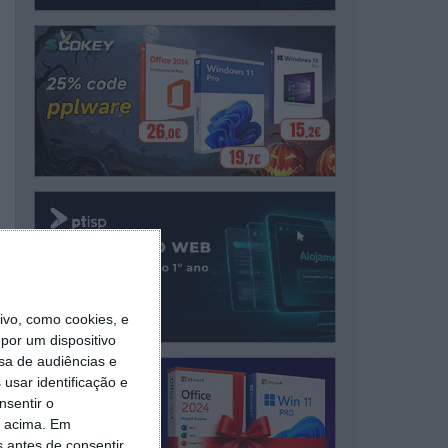
vo, como cookies, e
por um dispositivo
sa de audiências e
usar identificação e
nsentir o
o acima. Em
s antes de consentir