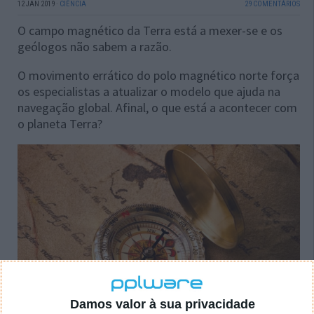
12 JAN 2019
·
CIÊNCIA
29 COMENTÁRIOS
O campo magnético da Terra está a mexer-se e os
geólogos não sabem a razão.
O movimento errático do polo magnético norte força
os especialistas a atualizar o modelo que ajuda na
navegação global. Afinal, o que está a acontecer com
o planeta Terra?
Damos valor à sua privacidade