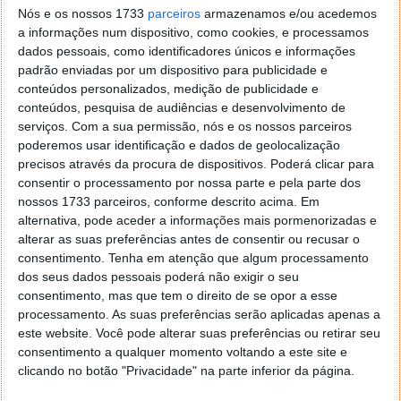
Nós e os nossos 1733
parceiros
armazenamos e/ou acedemos
a informações num dispositivo, como cookies, e processamos
dados pessoais, como identificadores únicos e informações
padrão enviadas por um dispositivo para publicidade e
conteúdos personalizados, medição de publicidade e
Primeira Fotografia do Polo Norte do
conteúdos, pesquisa de audiências e desenvolvimento de
Sol dá conta de avanços inéditos
serviços.
Com a sua permissão, nós e os nossos parceiros
poderemos usar identificação e dados de geolocalização
precisos através da procura de dispositivos. Poderá clicar para
05 DEZ 2018
·
CIÊNCIA
COMENTAR
consentir o processamento por nossa parte e pela parte dos
As agências espaciais, com os avanços das
nossos 1733 parceiros, conforme descrito acima. Em
tecnologias e dos materiais hoje usados nos satélites
alternativa, pode aceder a informações mais pormenorizadas e
e sondas, dedicam a sua atenção à investigação do
alterar as suas preferências antes de consentir ou recusar o
Sol. Depois de a NASA ter enviado a
Parker Solar
consentimento.
Tenha em atenção que algum processamento
dos seus dados pessoais poderá não exigir o seu
Probe
, conseguindo uma aproximação nunca
consentimento, mas que tem o direito de se opor a esse
conseguida, é a vez da ESA mostrar um
processamento. As suas preferências serão aplicadas apenas a
surpreendente avanço tecnológico.
este website. Você pode alterar suas preferências ou retirar seu
consentimento a qualquer momento voltando a este site e
Pela primeira vez, surgiu uma imagem do Polo Norte
clicando no botão "Privacidade" na parte inferior da página.
do Sol conseguida nas observações feitas pelo
PROBA-2.