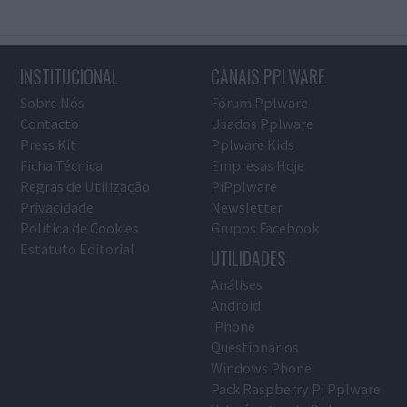
INSTITUCIONAL
CANAIS PPLWARE
Sobre Nós
Fórum Pplware
Contacto
Usados Pplware
Press Kit
Pplware Kids
Ficha Técnica
Empresas Hoje
Regras de Utilização
PiPplware
Privacidade
Newsletter
Política de Cookies
Grupos Facebook
Estatuto Editorial
UTILIDADES
Análises
Android
iPhone
Questionários
Windows Phone
Pack Raspberry Pi Pplware