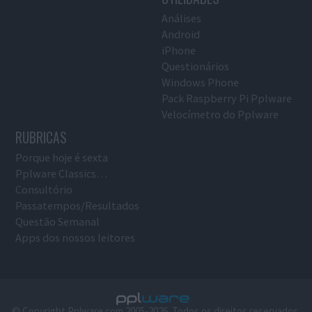
Análises
Android
iPhone
Questionários
Windows Phone
Pack Raspberry Pi Pplware
Velocímetro do Pplware
RUBRICAS
Porque hoje é sexta
Pplware Classics…
Consultório
Passatempos/Resultados
Questão Semanal
Apps dos nossos leitores
© Copyright Pplware.com 2005-2026. Todos os direitos reservados.