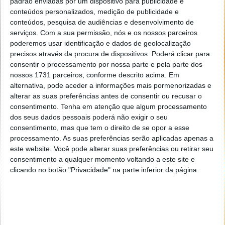
padrão enviadas por um dispositivo para publicidade e
04 OUT 2025
·
JOGOS
COMENTAR
conteúdos personalizados, medição de publicidade e
conteúdos, pesquisa de audiências e desenvolvimento de
A Bandai Namco anunciou recentemente a data de
serviços.
Com a sua permissão, nós e os nossos parceiros
lançamento de que My Hero Academia: All’s Justice,
poderemos usar identificação e dados de geolocalização
o videojogo de combate 3D baseado da obra anime
precisos através da procura de dispositivos. Poderá clicar para
My Hero Academia. Venham saber quando poderão
consentir o processamento por nossa parte e pela parte dos
começar a combater lado a lado com All Might,
nossos 1731 parceiros, conforme descrito acima. Em
Uraraka, Isuku e muitos outros.
alternativa, pode aceder a informações mais pormenorizadas e
alterar as suas preferências antes de consentir ou recusar o
consentimento.
Tenha em atenção que algum processamento
dos seus dados pessoais poderá não exigir o seu
consentimento, mas que tem o direito de se opor a esse
processamento. As suas preferências serão aplicadas apenas a
este website. Você pode alterar suas preferências ou retirar seu
consentimento a qualquer momento voltando a este site e
clicando no botão "Privacidade" na parte inferior da página.