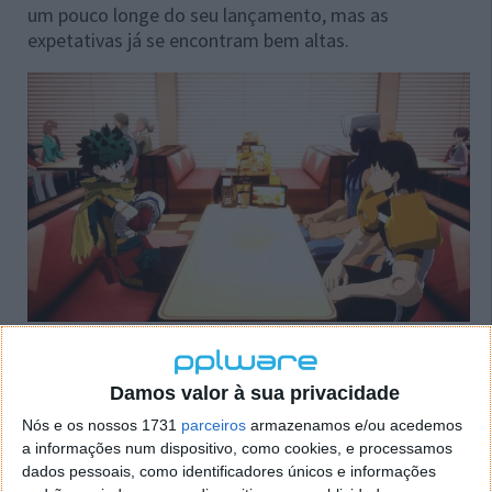
um pouco longe do seu lançamento, mas as
expetativas já se encontram bem altas.
Damos valor à sua privacidade
My Hero Academia: All’s Justice já tem
Nós e os nossos 1731
parceiros
armazenamos e/ou acedemos
a informações num dispositivo, como cookies, e processamos
data marcada
dados pessoais, como identificadores únicos e informações