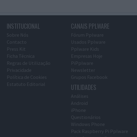
INSTITUCIONAL
CANAIS PPLWARE
Sobre Nós
Fórum Pplware
Contacto
Usados Pplware
Press Kit
Pplware Kids
Ficha Técnica
Empresas Hoje
Regras de Utilização
PiPplware
Privacidade
Newsletter
Política de Cookies
Grupos Facebook
Estatuto Editorial
UTILIDADES
Análises
Android
iPhone
Questionários
Windows Phone
Pack Raspberry Pi Pplware