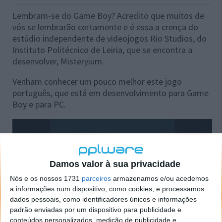
Lembram-se do Game Boy? Acredito que muitos de
vós se lembrarão certamente e é essa a crença do
estúdio independente de videojogos Rio Studios, do
Instituto Politécnico de Leiria, que se encontra a
desenvolver, Misteryium.
Venham conhecer um pouco melhor este jogo
português, que está em desenvolvimento para Game
Boy e para PC.
Damos valor à sua privacidade
Nós e os nossos 1731
parceiros
armazenamos e/ou acedemos
a informações num dispositivo, como cookies, e processamos
dados pessoais, como identificadores únicos e informações
padrão enviadas por um dispositivo para publicidade e
conteúdos personalizados, medição de publicidade e