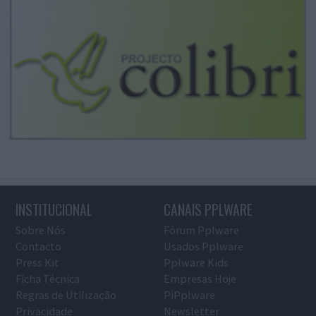
INSTITUCIONAL
CANAIS PPLWARE
Sobre Nós
Fórum Pplware
Contacto
Usados Pplware
Press Kit
Pplware Kids
Ficha Técnica
Empresas Hoje
Regras de Utilização
PiPplware
Privacidade
Newsletter