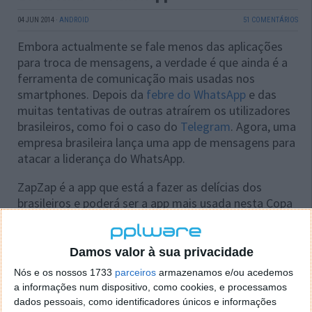
04 JUN 2014
·
ANDROID
51 COMENTÁRIOS
Embora actualmente se fale menos das aplicações
para troca de mensagens, a verdade é que ainda é a
ferramenta de comunicação mais usadas nos
smartphones. Depois da
febre do WhatsApp
e das
muitas tentativas de outras atraírem os utilizadores
brasileiros, como foi o caso do
Telegram
. Agora, uma
empresa brasileira lança uma app de mensagens para
atacar a liderança do WhatsApp.
ZapZap é a app que está a fazer as delícias dos
brasileiros e poderá ser a app mais usada nesta Copa
do Mundo 2014.
Damos valor à sua privacidade
Nós e os nossos 1733
parceiros
armazenamos e/ou acedemos
a informações num dispositivo, como cookies, e processamos
dados pessoais, como identificadores únicos e informações