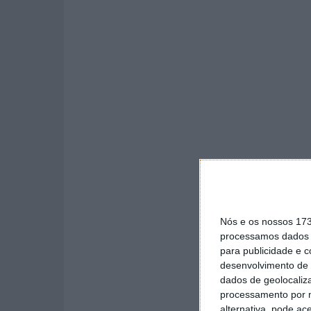
Nós e os nossos 17
processamos dados p
para publicidade e 
desenvolvimento de 
dados de geolocaliza
processamento por n
alternativa, pode ac