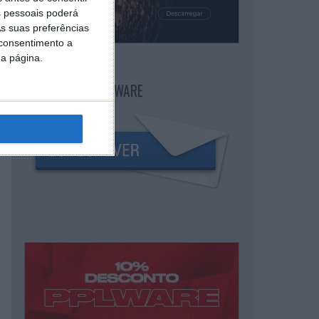
 pessoais poderá
s suas preferências
 consentimento a
da página.
NEWSLETTER PPLWARE