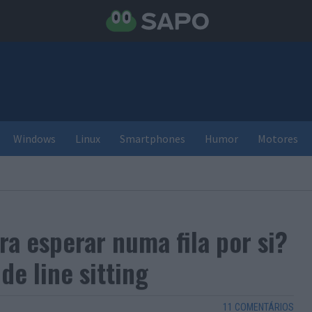
Windows
Linux
Smartphones
Humor
Motores
a esperar numa fila por si?
e line sitting
11 COMENTÁRIOS