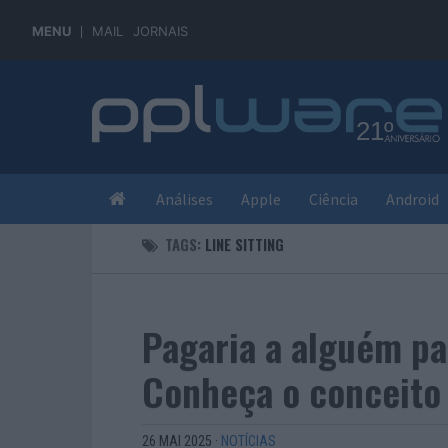
MENU
MAIL
JORNAIS
Análises
Apple
Ciência
Android
TAGS:
LINE SITTING
Pagaria a alguém par
Conheça o conceito d
26 MAI 2025
·
NOTÍCIAS