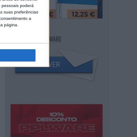
 pessoais poderá
s suas preferências
 consentimento a
da página.
NEWSLETTER PPLWARE