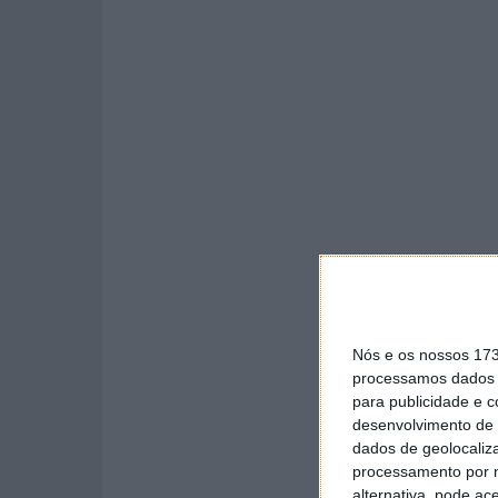
Nós e os nossos 17
processamos dados p
para publicidade e 
desenvolvimento de 
dados de geolocaliza
processamento por n
alternativa, pode ac