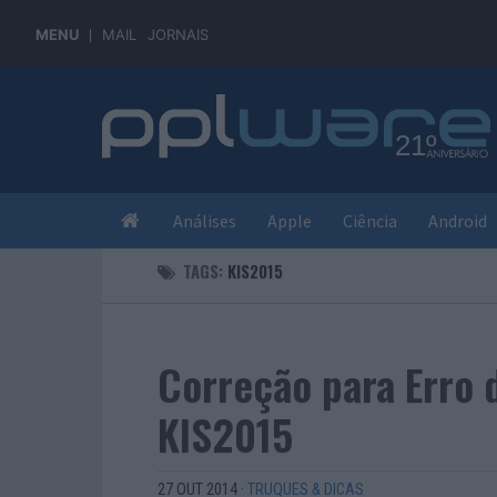
MENU
MAIL
JORNAIS
Análises
Apple
Ciência
Android
TAGS:
KIS2015
Correção para Erro 
KIS2015
27 OUT 2014
·
TRUQUES & DICAS