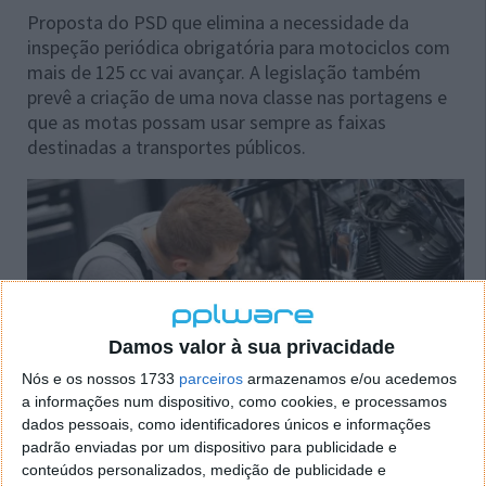
Proposta do PSD que elimina a necessidade da
inspeção periódica obrigatória para motociclos com
mais de 125 cc vai avançar. A legislação também
prevê a criação de uma nova classe nas portagens e
que as motas possam usar sempre as faixas
destinadas a transportes públicos.
Damos valor à sua privacidade
Nós e os nossos 1733
parceiros
armazenamos e/ou acedemos
a informações num dispositivo, como cookies, e processamos
dados pessoais, como identificadores únicos e informações
padrão enviadas por um dispositivo para publicidade e
conteúdos personalizados, medição de publicidade e