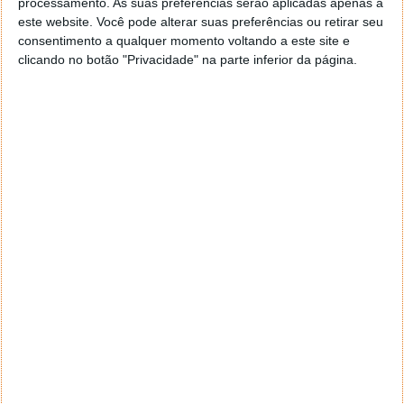
impressões.
processamento. As suas preferências serão aplicadas apenas a
este website. Você pode alterar suas preferências ou retirar seu
consentimento a qualquer momento voltando a este site e
clicando no botão "Privacidade" na parte inferior da página.
O novo Honor 8 já chegou à Europa