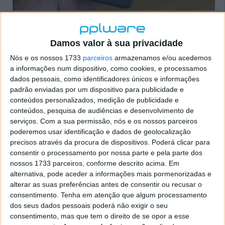
Damos valor à sua privacidade
Nós e os nossos 1733
parceiros
armazenamos e/ou acedemos
Unboxing ao smartphone Honor 8
a informações num dispositivo, como cookies, e processamos
dados pessoais, como identificadores únicos e informações
padrão enviadas por um dispositivo para publicidade e
25 AGO 2016
·
ANÁLISES
45 COMENTÁRIOS
conteúdos personalizados, medição de publicidade e
O mercado dos smartphones está cada vez mais rico.
conteúdos, pesquisa de audiências e desenvolvimento de
serviços.
Com a sua permissão, nós e os nossos parceiros
Com ofertas para todos os gostos, complementa-se
poderemos usar identificação e dados de geolocalização
de forma diária, sempre com novas e excelentes
precisos através da procura de dispositivos. Poderá clicar para
ofertas.
consentir o processamento por nossa parte e pela parte dos
nossos 1733 parceiros, conforme descrito acima. Em
A Honor deu ontem a conhecer
mais uma das suas
alternativa, pode aceder a informações mais pormenorizadas e
excelentes ofertas, com a apresentação do
alterar as suas preferências antes de consentir ou recusar o
novíssimo Honor 8, o flagship da marca para este
consentimento.
Tenha em atenção que algum processamento
ano. O Pplware esteve presente no evento e já o está
dos seus dados pessoais poderá não exigir o seu
a testar. Assista ao unboxing e leia as primeiras
consentimento, mas que tem o direito de se opor a esse