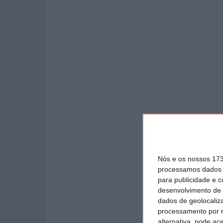
Nós e os nossos 17
processamos dados p
para publicidade e 
desenvolvimento de 
dados de geolocaliza
processamento por n
alternativa, pode ac