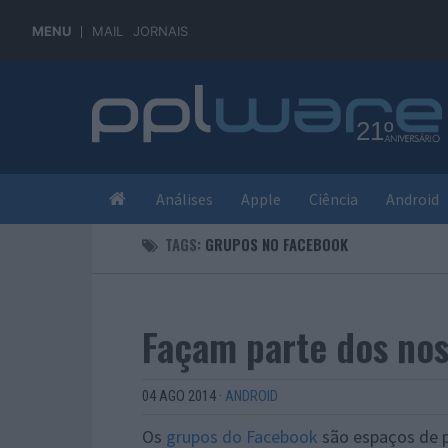
MENU
MAIL
JORNAIS
Análises
Apple
Ciência
Android
TAGS:
GRUPOS NO FACEBOOK
Façam parte dos nos
04 AGO 2014
·
ANDROID
Os
grupos do Facebook
são espaços de p