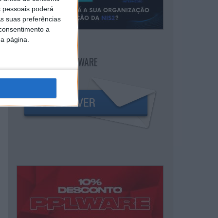
 pessoais poderá
s suas preferências
 consentimento a
da página.
NEWSLETTER PPLWARE