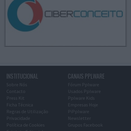
INSTITUCIONAL
CANAIS PPLWARE
Sobre Nós
Fórum Pplware
Contacto
Usados Pplware
Press Kit
Pplware Kids
Ficha Técnica
Empresas Hoje
Regras de Utilização
PiPplware
Privacidade
Newsletter
Política de Cookies
Grupos Facebook