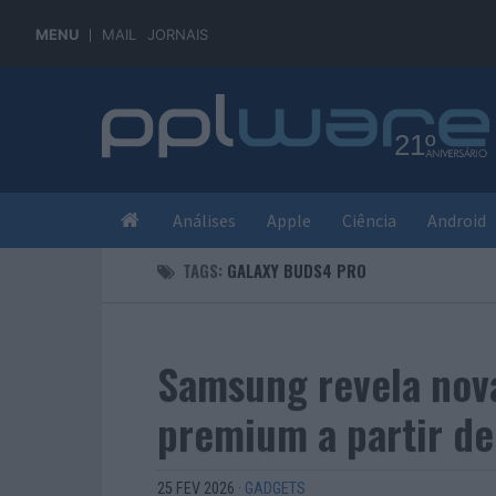
MENU
MAIL
JORNAIS
Análises
Apple
Ciência
Android
TAGS:
GALAXY BUDS4 PRO
Samsung revela nova
premium a partir de
25 FEV 2026
·
GADGETS