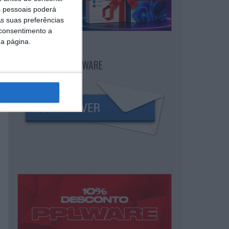
 pessoais poderá
s suas preferências
 consentimento a
da página.
NEWSLETTER PPLWARE