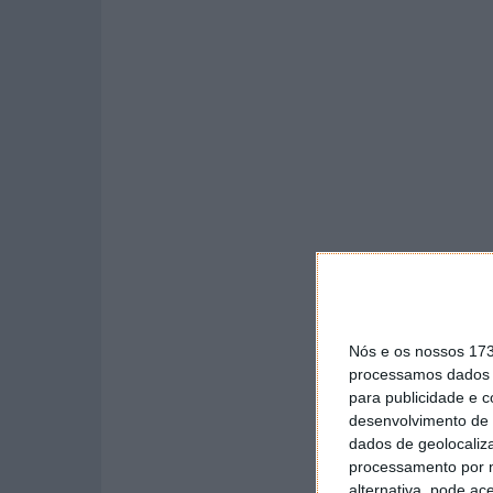
Nós e os nossos 17
processamos dados p
para publicidade e 
desenvolvimento de 
dados de geolocaliza
processamento por n
alternativa, pode ac