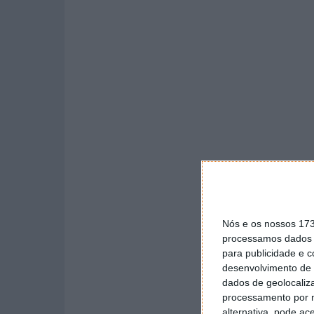
Nós e os nossos 17
processamos dados p
para publicidade e 
desenvolvimento de 
dados de geolocaliza
processamento por n
alternativa, pode ac