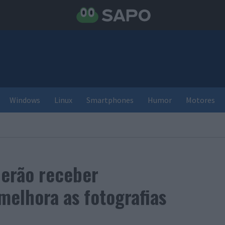
Windows
Linux
Smartphones
Humor
Motores
derão receber
melhora as fotografias