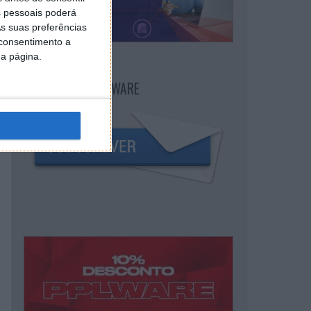
 pessoais poderá
s suas preferências
 consentimento a
da página.
NEWSLETTER PPLWARE