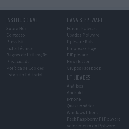
INSTITUCIONAL
CANAIS PPLWARE
Sobre Nós
Fórum Pplware
Contacto
Usados Pplware
Press Kit
Pplware Kids
Ficha Técnica
Empresas Hoje
Regras de Utilização
PiPplware
Privacidade
Newsletter
Política de Cookies
Grupos Facebook
Estatuto Editorial
UTILIDADES
Análises
Android
iPhone
Questionários
Windows Phone
Pack Raspberry Pi Pplware
Velocímetro do Pplware