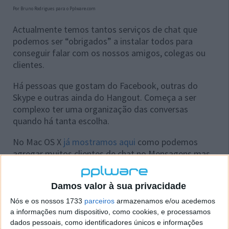
Por Bruno Rodrigues para o Pplware.com
Actualmente temos tantos serviços de chat que
podemos ser “obrigados” a instalar todos para
conseguir falar com os nossos amigos, colegas ou
clientes.
Há pessoas que gostam do Facebook, outras do
Skype e outras ainda do Hangout. Começa a ser
complexo ter uma organização das conversas
quando há tanta escolha.
No Mac OS X
já mostramos aqui
como podemos
agregar muitos clientes de chat no Mensagens mas
hoje trazemos algo ainda mais completo, o
Flamingo
.
Damos valor à sua privacidade
Nós e os nossos 1733
parceiros
armazenamos e/ou acedemos
a informações num dispositivo, como cookies, e processamos
dados pessoais, como identificadores únicos e informações