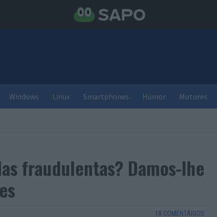
Windows
Linux
Smartphones
Humor
Motores
as fraudulentas? Damos-lhe
es
18 COMENTÁRIOS