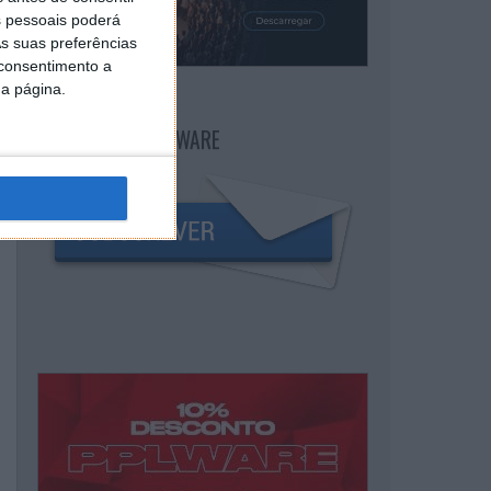
 pessoais poderá
s suas preferências
 consentimento a
da página.
NEWSLETTER PPLWARE