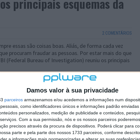
 os principais esquemas da
2 COMENTÁRIOS
mpre essas são coisas boas. Aliás, de forma cada vez
ue procuram fraudar as pessoas. Por estar mais do que
I (Federal Bureau of Investigation) reuniu os principais
Damos valor à sua privacidade
33
parceiros
armazenamos e/ou acedemos a informações num dispositi
essoais, como identificadores únicos e informações padrão enviadas 
conteúdos personalizados, medição de publicidade e conteúdos, pesqui
serviços.
Com a sua permissão, nós e os nossos parceiros poderemos 
ção precisos através da procura de dispositivos. Poderá clicar para co
ossa parte e pela parte dos nossos 1733 parceiros, conforme descrit
eder a informações mais pormenorizadas e alterar as suas preferência