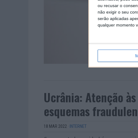
ou recusar o consen
não exigir o seu co
serão aplicadas apen
qualquer momento vol
M
Ucrânia: Atenção às
esquemas fraudulen
18 MAR 2022
·
INTERNET