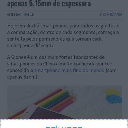
apenas 5.15mm de espessura
02 SET 2014
·
MOBILE
17 COMENTÁRIOS
Hoje em dia há smartphones para todos os gostos e
a comparação, dentro de cada segmento, começa a
ser feita pelos pormenores que tornam cada
smartphone diferente.
A Gionee é um das mais fortes fabricantes de
smartphones da China e muito conhecida por ter
concebido o
smartphone mais fino do mundo
(com
apenas 5 mm).