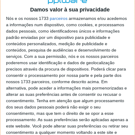
Damos valor à sua privacidade
Nós e os nossos 1733
parceiros
armazenamos e/ou acedemos
a informações num dispositivo, como cookies, e processamos
dados pessoais, como identificadores únicos e informações
padrão enviadas por um dispositivo para publicidade e
conteúdos personalizados, medição de publicidade e
conteúdos, pesquisa de audiências e desenvolvimento de
serviços.
Com a sua permissão, nós e os nossos parceiros
poderemos usar identificação e dados de geolocalização
precisos através da procura de dispositivos. Poderá clicar para
Gionee GN9005– Smartphone com
consentir o processamento por nossa parte e pela parte dos
apenas 5 mm de espessura recebe
nossos 1733 parceiros, conforme descrito acima. Em
alternativa, pode aceder a informações mais pormenorizadas e
certificação na China
alterar as suas preferências antes de consentir ou recusar o
consentimento.
Tenha em atenção que algum processamento
22 JUL 2014
·
ANDROID
24 COMENTÁRIOS
dos seus dados pessoais poderá não exigir o seu
consentimento, mas que tem o direito de se opor a esse
Hoje em dia há smartphones para todos os gostos e
processamento. As suas preferências serão aplicadas apenas a
a comparação, dentro de cada segmento, começa a
este website. Você pode alterar suas preferências ou retirar seu
ser feita pelos pormenores que tornam cada
consentimento a qualquer momento voltando a este site e