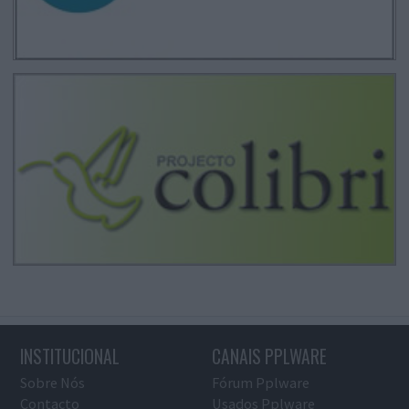
INSTITUCIONAL
CANAIS PPLWARE
Sobre Nós
Fórum Pplware
Contacto
Usados Pplware