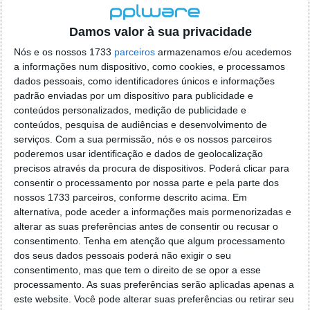
Damos valor à sua privacidade
Nós e os nossos 1733
parceiros
armazenamos e/ou acedemos
a informações num dispositivo, como cookies, e processamos
dados pessoais, como identificadores únicos e informações
padrão enviadas por um dispositivo para publicidade e
conteúdos personalizados, medição de publicidade e
conteúdos, pesquisa de audiências e desenvolvimento de
serviços.
Com a sua permissão, nós e os nossos parceiros
poderemos usar identificação e dados de geolocalização
precisos através da procura de dispositivos. Poderá clicar para
consentir o processamento por nossa parte e pela parte dos
nossos 1733 parceiros, conforme descrito acima. Em
alternativa, pode aceder a informações mais pormenorizadas e
alterar as suas preferências antes de consentir ou recusar o
ESET SysInspector 1.2.0.34, diagnóstico
consentimento.
Tenha em atenção que algum processamento
completo
dos seus dados pessoais poderá não exigir o seu
consentimento, mas que tem o direito de se opor a esse
processamento. As suas preferências serão aplicadas apenas a
06 OUT 2012
·
SOFTWARE
COMENTAR
este website. Você pode alterar suas preferências ou retirar seu