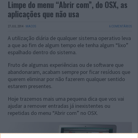
Limpe do menu “Abrir com”, do OSX, as
aplicações que não usa
27 JUL 2014
·
MACOS
6 COMENTÁRIOS
A utilização diária de qualquer sistema operativo leva
a que ao fim de algum tempo ele tenha algum “lixo”
espalhado dentro do sistema.
Fruto de algumas experiências ou de software que
abandonaram, acabam sempre por ficar resíduos que
querem eliminar por não fazerem qualquer sentido
estarem presentes.
Hoje trazemos mais uma pequena dica que vos vai
ajudar a remover entradas já inexistentes ou
repetidas do menu “Abrir com” no OSX.