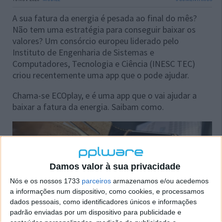
A sua fatura da energia é pesada ao final do mês?
Não tem uma estratégia para conseguir baixar os
valores? Um consórcio europeu liderado pelo
Instituto de Engenharia de Sistemas e
Computadores, Tecnologia e Ciência (INESC TEC)
criou recentemente uma app que o pode ajudar.
Chama-se ECOplay, e é uma app que o vai ajudar a
baixar a fatura da energia. Saibam como.
Damos valor à sua privacidade
Nós e os nossos 1733
parceiros
armazenamos e/ou acedemos
a informações num dispositivo, como cookies, e processamos
dados pessoais, como identificadores únicos e informações
padrão enviadas por um dispositivo para publicidade e