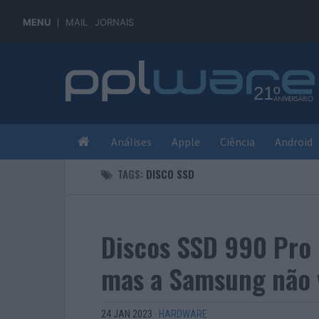
MENU
MAIL
JORNAIS
Análises
Apple
Ciência
Android
TAGS:
DISCO SSD
Discos SSD 990 Pro
mas a Samsung não 
24 JAN 2023
·
HARDWARE