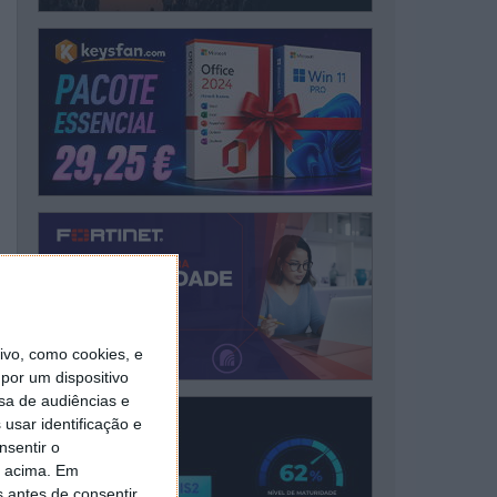
vo, como cookies, e
por um dispositivo
sa de audiências e
usar identificação e
nsentir o
o acima. Em
s antes de consentir