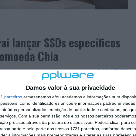
ai lançar SSDs específicos
tomoeda Chia
21 COMENTÁRIOS
ptomoeda criada pelo fundador do BitTorrent e que
Damos valor à sua privacidade
emais.
31
parceiros
armazenamos e/ou acedemos a informações num dispositi
ital é que pode ser minerada através de discos HDD e
essoais, como identificadores únicos e informações padrão enviadas 
Asgard irá lançar discos SSD exclusivos para a
conteúdos personalizados, medição de publicidade e conteúdos, pesqui
serviços.
Com a sua permissão, nós e os nossos parceiros poderemos 
ção precisos através da procura de dispositivos. Poderá clicar para co
ossa parte e pela parte dos nossos 1731 parceiros, conforme descrit
eder a informações mais pormenorizadas e alterar as suas preferência