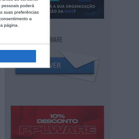
 pessoais poderá
s suas preferências
 consentimento a
da página.
NEWSLETTER PPLWARE