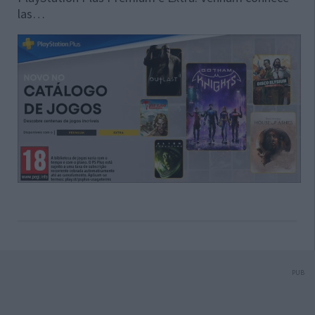
las…
PUB