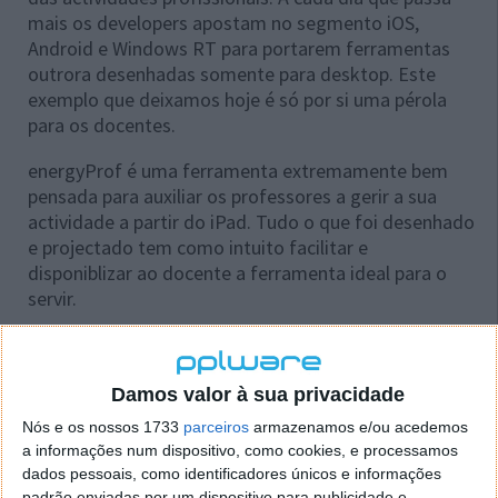
mais os developers apostam no segmento iOS,
Android e Windows RT para portarem ferramentas
outrora desenhadas somente para desktop. Este
exemplo que deixamos hoje é só por si uma pérola
para os docentes.
energyProf é uma ferramenta extremamente bem
pensada para auxiliar os professores a gerir a sua
actividade a partir do iPad. Tudo o que foi desenhado
e projectado tem como intuito facilitar e
disponiblizar ao docente a ferramenta ideal para o
servir.
Damos valor à sua privacidade
Nós e os nossos 1733
parceiros
armazenamos e/ou acedemos
a informações num dispositivo, como cookies, e processamos
dados pessoais, como identificadores únicos e informações
padrão enviadas por um dispositivo para publicidade e