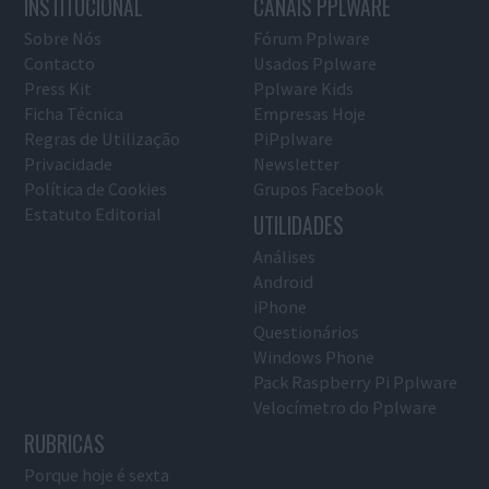
INSTITUCIONAL
CANAIS PPLWARE
Sobre Nós
Fórum Pplware
Contacto
Usados Pplware
Press Kit
Pplware Kids
Ficha Técnica
Empresas Hoje
Regras de Utilização
PiPplware
Privacidade
Newsletter
Política de Cookies
Grupos Facebook
Estatuto Editorial
UTILIDADES
Análises
Android
iPhone
Questionários
Windows Phone
Pack Raspberry Pi Pplware
Velocímetro do Pplware
RUBRICAS
Porque hoje é sexta