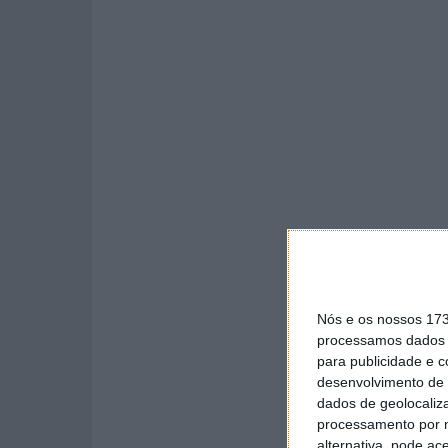
Nós e os nossos 17
processamos dados p
para publicidade e 
desenvolvimento de 
dados de geolocaliza
processamento por n
alternativa, pode ac