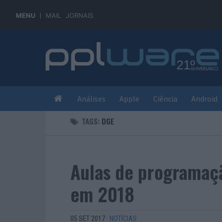
MENU
MAIL
JORNAIS
Análises
Apple
Ciência
Android
TAGS:
DGE
Aulas de programaç
em 2018
05 SET 2017
·
NOTÍCIAS