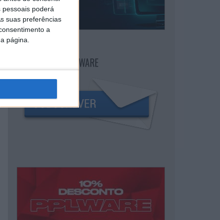
 pessoais poderá
s suas preferências
 consentimento a
da página.
NEWSLETTER PPLWARE