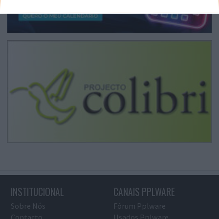
INSTITUCIONAL
CANAIS PPLWARE
Sobre Nós
Fórum Pplware
Contacto
Usados Pplware