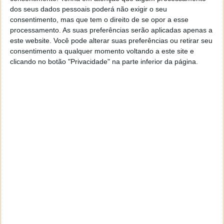
dos seus dados pessoais poderá não exigir o seu
consentimento, mas que tem o direito de se opor a esse
processamento. As suas preferências serão aplicadas apenas a
este website. Você pode alterar suas preferências ou retirar seu
consentimento a qualquer momento voltando a este site e
clicando no botão "Privacidade" na parte inferior da página.
Deathloop da Bethesda já tem data
marcada
11 JAN 2021
·
JOGOS
1 COMENTÁRIO
Deathloop é um dos jogos mais esperados deste
primeiro semestre do ano, e já tem data de