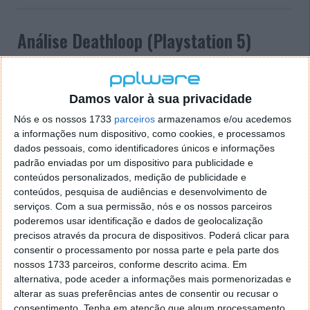
Análise Deathloop (Playstation 5)
02 OUT 2021
·
ANÁLISES
3 COMENTÁRIOS
Deathloop, é um jogo que temos vindo a acompanhar
Damos valor à sua privacidade
com
particular interesse
, e que foi desenvolvido pelos
Nós e os nossos 1733
parceiros
armazenamos e/ou acedemos
Arkane Studios (equipa responsável por Dishonored,
a informações num dispositivo, como cookies, e processamos
por exemplo).
dados pessoais, como identificadores únicos e informações
padrão enviadas por um dispositivo para publicidade e
Desde o momento em que foi anunciado, que
conteúdos personalizados, medição de publicidade e
Deathloop adquiriu muitos motivos de interesse,
conteúdos, pesquisa de audiências e desenvolvimento de
muito em particular por apresentar uma narrativa
serviços.
Com a sua permissão, nós e os nossos parceiros
moldada por um eterno loop que se reinventa a cada
poderemos usar identificação e dados de geolocalização
reinicio.
precisos através da procura de dispositivos. Poderá clicar para
consentir o processamento por nossa parte e pela parte dos
Deathloop já foi lançado e tivemos a oportunidade
nossos 1733 parceiros, conforme descrito acima. Em
de o experimentar para a Playstation 5.
alternativa, pode aceder a informações mais pormenorizadas e
alterar as suas preferências antes de consentir ou recusar o
consentimento.
Tenha em atenção que algum processamento