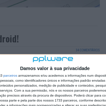
roid!
34 COMENTÁRIOS
ada vez mais massificado, acontece por vezes a
rtphones são um dos principais meios móveis de levar o
Damos valor à sua privacidade
er lado e a qualquer momento, mas há alturas em que
das.
33
parceiros
armazenamos e/ou acedemos a informações num dispositi
essoais, como identificadores únicos e informações padrão enviadas 
 este artigo…
conteúdos personalizados, medição de publicidade e conteúdos, pesqui
serviços.
Com a sua permissão, nós e os nossos parceiros poderemos 
omigo e disse-me que estava com um problema no
ção precisos através da procura de dispositivos. Poderá clicar para co
e ele me respondeu que, a partir dum certo dia, o 3G dele
ossa parte e pela parte dos nossos 1733 parceiros, conforme descrit
eder a informações mais pormenorizadas e alterar as suas preferência