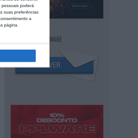
 pessoais poderá
s suas preferências
 consentimento a
da página.
NEWSLETTER PPLWARE