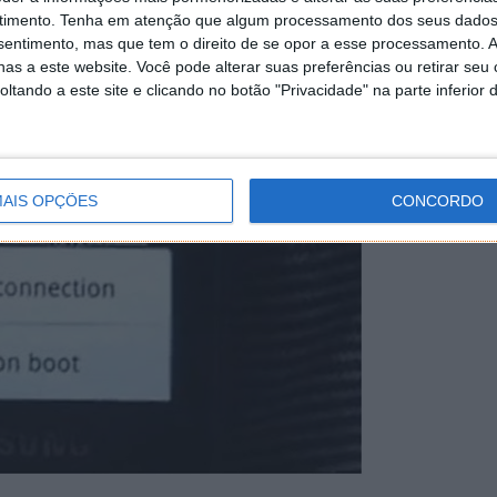
timento.
Tenha em atenção que algum processamento dos seus dados
tivas, cheguei à mesma conclusão dele.
nsentimento, mas que tem o direito de se opor a esse processamento. A
as a este website. Você pode alterar suas preferências ou retirar seu
tando a este site e clicando no botão "Privacidade" na parte inferior 
AIS OPÇÕES
CONCORDO