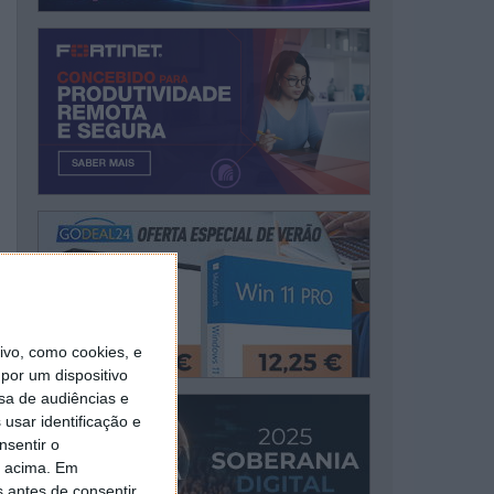
vo, como cookies, e
por um dispositivo
sa de audiências e
usar identificação e
nsentir o
o acima. Em
s antes de consentir