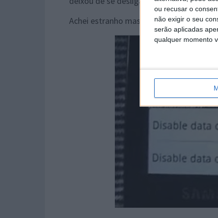
deixou de se desligar.
ou recusar o consen
Achei estranho mas, após algumas tenta
não exigir o seu co
serão aplicadas apen
qualquer momento vol
M