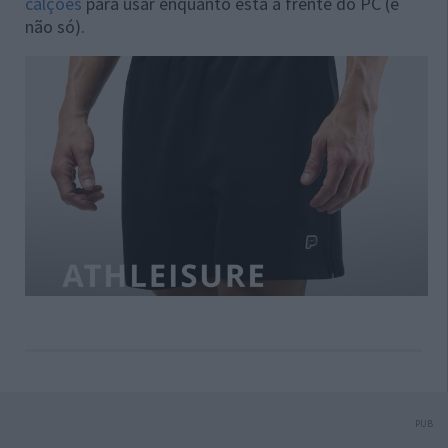
calções
para usar enquanto está à frente do PC (e
não só).
PUB