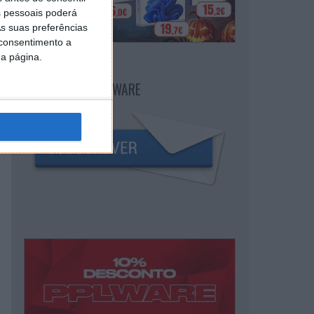
 pessoais poderá
s suas preferências
 consentimento a
da página.
NEWSLETTER PPLWARE