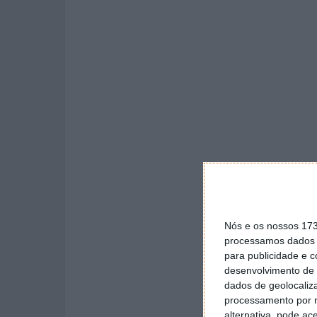
Nós e os nossos 17
processamos dados p
para publicidade e 
desenvolvimento de 
dados de geolocaliza
processamento por n
alternativa, pode ac