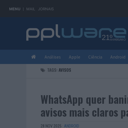
MENU
MAIL
JORNAIS
Análises
Apple
Ciência
Android
TAGS:
AVISOS
WhatsApp quer bani
avisos mais claros p
28 NOV 2025
·
ANDROID