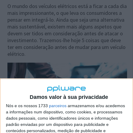
O mundo dos veículos elétricos está a ficar a cada dia
mais impressionante, o que leva os consumidores a
pensar em integrá-lo. Ainda que seja uma alternativa
mais sustentável, existem mais alguns aspetos que
devem ser tidos em consideração antes de atacar o
investimento. Trazemos-lhe hoje 5 coisas que deve
ter em consideração antes de mudar para um veículo
elétrico.
Damos valor à sua privacidade
Nós e os nossos 1733
parceiros
armazenamos e/ou acedemos
a informações num dispositivo, como cookies, e processamos
dados pessoais, como identificadores únicos e informações
padrão enviadas por um dispositivo para publicidade e
conteúdos personalizados, medição de publicidade e