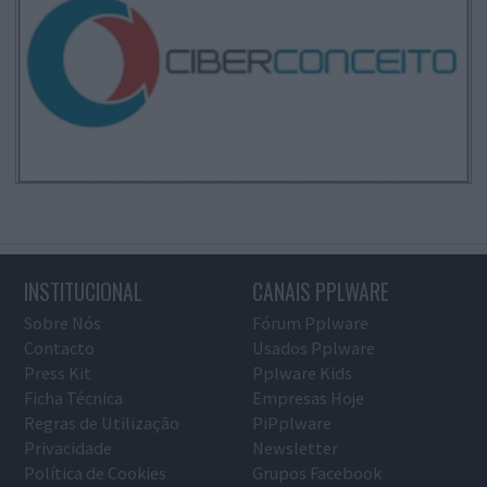
INSTITUCIONAL
CANAIS PPLWARE
Sobre Nós
Fórum Pplware
Contacto
Usados Pplware
Press Kit
Pplware Kids
Ficha Técnica
Empresas Hoje
Regras de Utilização
PiPplware
Privacidade
Newsletter
Política de Cookies
Grupos Facebook