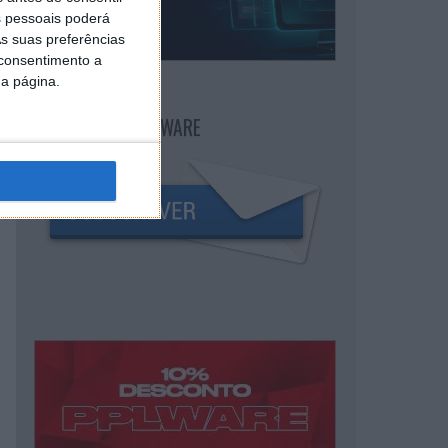
 pessoais poderá
s suas preferências
 consentimento a
da página.
NEWSLETTER PPLWARE