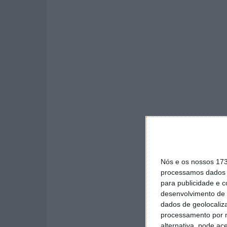
Nós e os nossos 17
processamos dados p
para publicidade e 
desenvolvimento de 
dados de geolocaliza
processamento por n
alternativa, pode ac