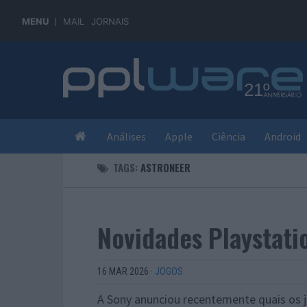
MENU
MAIL
JORNAIS
Análises
Apple
Ciência
Android
TAGS:
ASTRONEER
Novidades Playstati
16 MAR 2026
·
JOGOS
A Sony anunciou recentemente quais os 