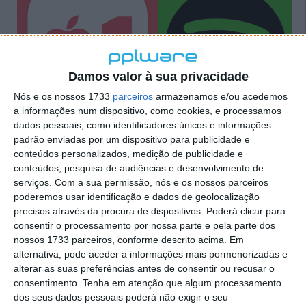
Damos valor à sua privacidade
Nós e os nossos 1733
parceiros
armazenamos e/ou acedemos
a informações num dispositivo, como cookies, e processamos
dados pessoais, como identificadores únicos e informações
padrão enviadas por um dispositivo para publicidade e
conteúdos personalizados, medição de publicidade e
conteúdos, pesquisa de audiências e desenvolvimento de
serviços.
Com a sua permissão, nós e os nossos parceiros
Apple One: O serviço que agrega todos
poderemos usar identificação e dados de geolocalização
os serviços da Apple
precisos através da procura de dispositivos. Poderá clicar para
consentir o processamento por nossa parte e pela parte dos
nossos 1733 parceiros, conforme descrito acima. Em
15 SET 2020
·
APPLE
26 COMENTÁRIOS
alternativa, pode aceder a informações mais pormenorizadas e
A Apple tem há alguns anos um conjunto de serviços
alterar as suas preferências antes de consentir ou recusar o
que têm reforçado o seu ecossistema. Estes estão
consentimento.
Tenha em atenção que algum processamento
ainda espalhados de forma não organizada e por isso
dos seus dados pessoais poderá não exigir o seu