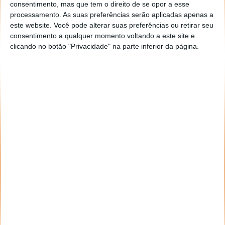
consentimento, mas que tem o direito de se opor a esse
a Apple quis mudar esta realidade.
processamento. As suas preferências serão aplicadas apenas a
Apresentou agora o Apple One, o serviço que agrupa
este website. Você pode alterar suas preferências ou retirar seu
consentimento a qualquer momento voltando a este site e
todos os seus serviços. Para além de uma melhor
clicando no botão "Privacidade" na parte inferior da página.
gestão, este permite que sejam geridos de forma
mais eficiente os custos de cada um.