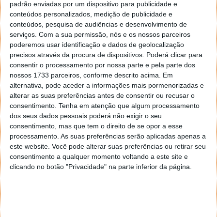
padrão enviadas por um dispositivo para publicidade e
Outra informação que surgiu dá conta de um novo
conteúdos personalizados, medição de publicidade e
serviço que a Apple deverá estar a preparar. Este
conteúdos, pesquisa de audiências e desenvolvimento de
foca-se na atividade física e será acessível por uma
serviços.
Com a sua permissão, nós e os nossos parceiros
app feita para o iPhone, iPad e outros. Estas aulas
poderemos usar identificação e dados de geolocalização
virtuais de fitness devem surgir em breve.
precisos através da procura de dispositivos. Poderá clicar para
consentir o processamento por nossa parte e pela parte dos
Estas novidades devem chegar com a apresentação
nossos 1733 parceiros, conforme descrito acima. Em
do iPhone 12 e do iOS 14, que se espera aconteça em
alternativa, pode aceder a informações mais pormenorizadas e
alterar as suas preferências antes de consentir ou recusar o
setembro ou outubro. As datas estão ainda por
consentimento.
Tenha em atenção que algum processamento
revelar, mas a Apple deverá somar esta mudança ao
dos seus dados pessoais poderá não exigir o seu
seu leque de novidades a apresentar
consentimento, mas que tem o direito de se opor a esse
processamento. As suas preferências serão aplicadas apenas a
este website. Você pode alterar suas preferências ou retirar seu
consentimento a qualquer momento voltando a este site e
clicando no botão "Privacidade" na parte inferior da página.
Este artigo tem mais de um ano
Fonte:
Bloomberg
Neste artigo:
Apple
,
Apple One
,
assinaturas
,
pacotes
,