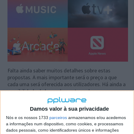
Falta ainda saber muitos detalhes sobre estas
propostas. A mais importante será o preço a que
cada uma será oferecida aos utilizadores. Há ainda a
possibilidade de haver descontos pela compra
antecipada de períodos maiores de subscrição de
cada um dos pacotes.
Damos valor à sua privacidade
Apple One deve incluir aulas virtuais de
Nós e os nossos 1733
parceiros
armazenamos e/ou acedemos
a informações num dispositivo, como cookies, e processamos
fitness
dados pessoais, como identificadores únicos e informações