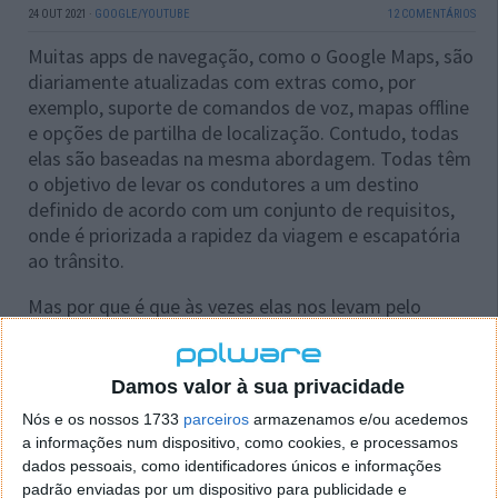
24 OUT 2021
·
GOOGLE/YOUTUBE
12 COMENTÁRIOS
Muitas apps de navegação, como o Google Maps, são
diariamente atualizadas com extras como, por
exemplo, suporte de comandos de voz, mapas offline
e opções de partilha de localização. Contudo, todas
elas são baseadas na mesma abordagem. Todas têm
o objetivo de levar os condutores a um destino
definido de acordo com um conjunto de requisitos,
onde é priorizada a rapidez da viagem e escapatória
ao trânsito.
Mas por que é que às vezes elas nos levam pelo
caminho onde tem mais trânsito e,
consequentemente, o mais longo?
Damos valor à sua privacidade
Nós e os nossos 1733
parceiros
armazenamos e/ou acedemos
a informações num dispositivo, como cookies, e processamos
dados pessoais, como identificadores únicos e informações
padrão enviadas por um dispositivo para publicidade e