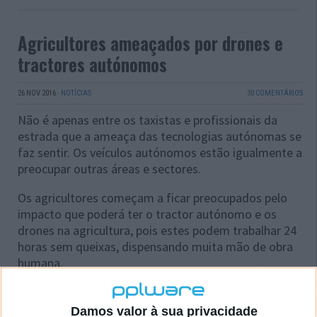
Agricultores ameaçados por drones e
tractores autónomos
26 NOV 2016
·
NOTÍCIAS
30 COMENTÁRIOS
Não é apenas entre os taxistas e profissionais da
estrada que a ameaça das tecnologias autónomas se
faz sentir. Os veículos autónomos estão igualmente a
preocupar outras áreas e sectores.
Os agricultores começam a ficar preocupados pelo
impacto que poderá ter o tractor autónomo e os
drones na agricultura, pois estes podem trabalhar 24
horas sem queixas, dispensando muita mão de obra
humana.
Damos valor à sua privacidade