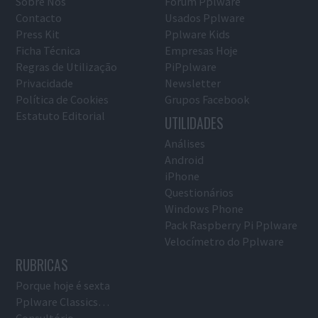
Sobre Nós
Fórum Pplware
Contacto
Usados Pplware
Press Kit
Pplware Kids
Ficha Técnica
Empresas Hoje
Regras de Utilização
PiPplware
Privacidade
Newsletter
Política de Cookies
Grupos Facebook
Estatuto Editorial
UTILIDADES
Análises
Android
iPhone
Questionários
Windows Phone
Pack Raspberry Pi Pplware
Velocímetro do Pplware
RUBRICAS
Porque hoje é sexta
Pplware Classics…
Consultório