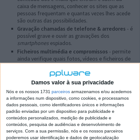
caixa de mensagens, conhecer os sites que as
pessoas frequentam e quantas vezes lhes acede
são outras das possibilidades.
Gravação chamadas de telefone & arredores
- é
possível grave e ouvir as gravações dos
smartphones
espiados.
Ficheiros multimédia e compromissos
- permite
ainda verifique quais fotos, vídeos e ficheiros de
áudio guardados nos dispositivos móveis, bem
como os compromissos agendados.
Alertas instantâneos 24h por dia
- podem ser
Damos valor à sua privacidade
definidas palavras específicas e sempre que
Nós e os nossos 1731
parceiros
armazenamos e/ou acedemos
surgirem no equipamento sob controlo será
a informações num dispositivo, como cookies, e processamos
enviado um alerta ao espião.
dados pessoais, como identificadores únicos e informações
Controlo remoto
- todas as funcionalidades
padrão enviadas por um dispositivo para publicidade e
poderão ser activadas e definidas remotamente
conteúdos personalizados, medição de publicidade e
conteúdos, pesquisa de audiências e desenvolvimento de
através do painel de controlo
online
.
serviços.
Com a sua permissão, nós e os nossos parceiros
poderemos usar identificação e dados de geolocalização