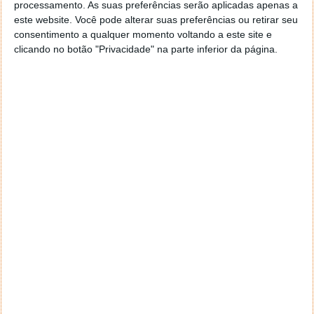
processamento. As suas preferências serão aplicadas apenas a
recorrer ao
phpVirtualBox
.
este website. Você pode alterar suas preferências ou retirar seu
consentimento a qualquer momento voltando a este site e
Licença: Freeware
Sistemas Operativos:
clicando no botão "Privacidade" na parte inferior da página.
Windows/Linux/MacOS
Download: [Win]
VirtualBox-4.18
[87,19 MB]
Download: [MacOS]
VirtualBox-4.18
[75 MB]
Download: [Linux]
Linux
(Várias Versões)
Homepage:
VirtualBox
Este artigo tem mais de um ano
Acompanhe o Pplware no Google Notícias