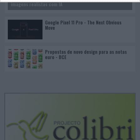
imagens realistas com IA
Google Pixel 11 Pro - The Next Obvious
Move
Propostas de novo design para as notas
euro - BCE