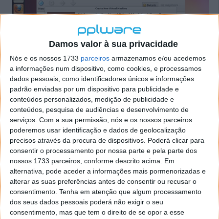
Damos valor à sua privacidade
Nós e os nossos 1733
parceiros
armazenamos e/ou acedemos
a informações num dispositivo, como cookies, e processamos
dados pessoais, como identificadores únicos e informações
padrão enviadas por um dispositivo para publicidade e
conteúdos personalizados, medição de publicidade e
conteúdos, pesquisa de audiências e desenvolvimento de
serviços.
Com a sua permissão, nós e os nossos parceiros
poderemos usar identificação e dados de geolocalização
Como tenho referido em alguns artigos, pela
precisos através da procura de dispositivos. Poderá clicar para
experiência que tenho adquirido no mundo da
consentir o processamento por nossa parte e pela parte dos
virtualização, parece-me que neste momento o
nossos 1733 parceiros, conforme descrito acima. Em
VirtualBox (na versão gratuita) é superior ao VMWare
alternativa, pode aceder a informações mais pormenorizadas e
Player em muitos aspectos.
alterar as suas preferências antes de consentir ou recusar o
consentimento.
Tenha em atenção que algum processamento
Para quem pretender gerir remotamente as
dos seus dados pessoais poderá não exigir o seu
consentimento, mas que tem o direito de se opor a esse
máquinas virtuais do Virtualbox através da web, pode