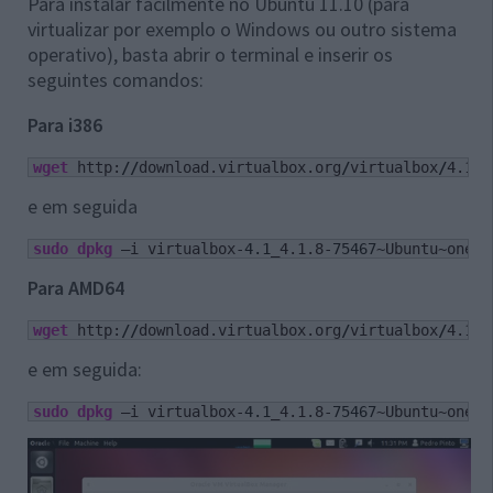
Para instalar facilmente no Ubuntu 11.10 (para
virtualizar por exemplo o Windows ou outro sistema
operativo), basta abrir o terminal e inserir os
seguintes comandos:
Para i386
wget
 http:
//
download.virtualbox.org
/
virtualbox
/
4.1.8
e em seguida
sudo
dpkg
 –i virtualbox-
4.1
_4.1.8-
75467
~Ubuntu~oneir
Para AMD64
wget
 http:
//
download.virtualbox.org
/
virtualbox
/
4.1.8
e em seguida:
sudo
dpkg
 –i virtualbox-
4.1
_4.1.8-
75467
~Ubuntu~oneir