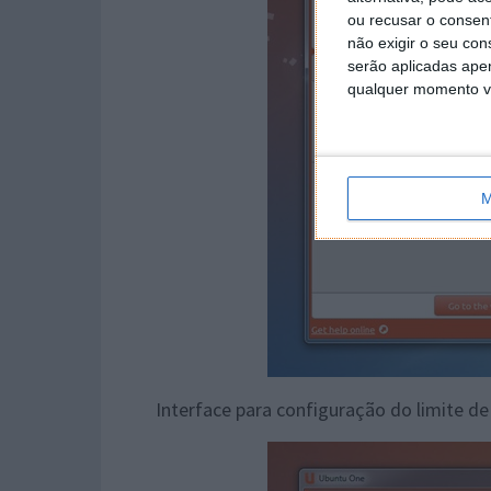
ou recusar o consen
não exigir o seu co
serão aplicadas apen
qualquer momento vol
M
Interface para configuração do limite 