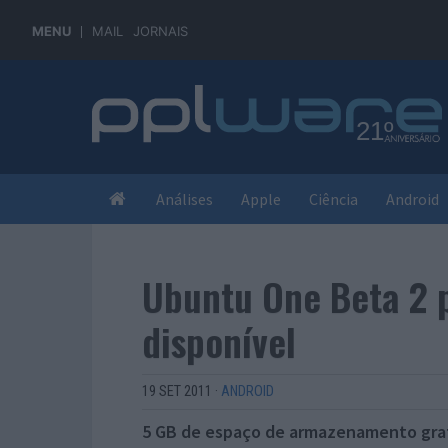
MENU
MAIL
JORNAIS
Análises
Apple
Ciência
Android
Ubuntu One Beta 2 
disponível
19 SET 2011
·
ANDROID
5 GB de espaço de armazenamento gra