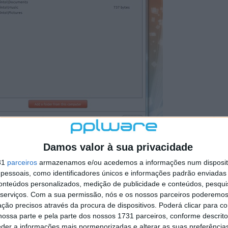
Damos valor à sua privacidade
bastante simples e muito bem organizado onde o
31
parceiros
armazenamos e/ou acedemos a informações num dispositi
s, a lista de dispositivos pelos quais o utilizador acedeu
essoais, como identificadores únicos e informações padrão enviadas 
ível largura de banda, informações sobre a conta, etc.
conteúdos personalizados, medição de publicidade e conteúdos, pesqui
serviços.
Com a sua permissão, nós e os nossos parceiros poderemos 
ção precisos através da procura de dispositivos. Poderá clicar para co
ossa parte e pela parte dos nossos 1731 parceiros, conforme descrit
eder a informações mais pormenorizadas e alterar as suas preferência