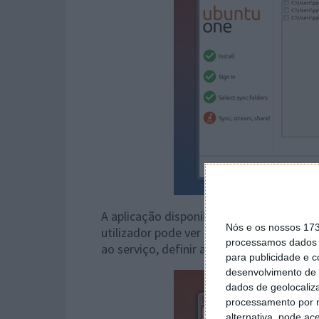
A aplicação disponibiliza um interface 
Nós e os nossos 17
utilizador pode ver as pastas sincronizada
processamos dados p
ao serviço, definir alguns parâmetros a n
para publicidade e 
desenvolvimento de 
dados de geolocaliza
processamento por n
alternativa, pode ac