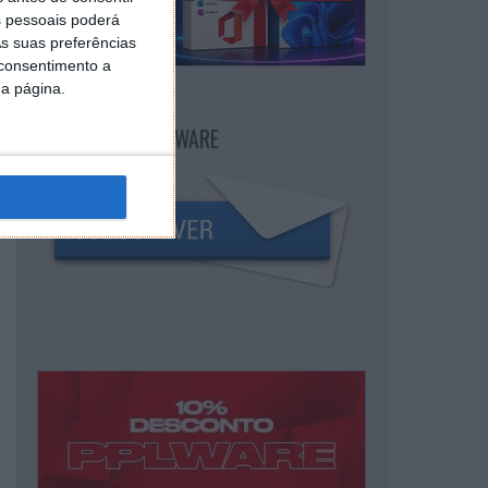
 pessoais poderá
s suas preferências
 consentimento a
da página.
NEWSLETTER PPLWARE