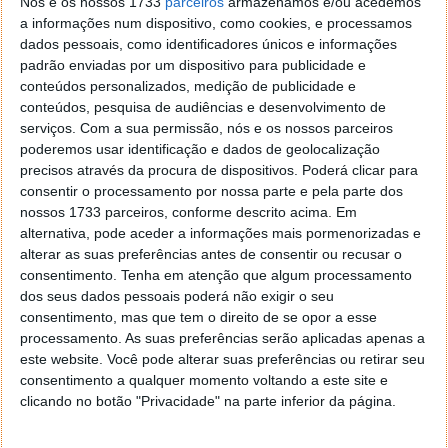
Nós e os nossos 1733
parceiros
armazenamos e/ou acedemos
a informações num dispositivo, como cookies, e processamos
dados pessoais, como identificadores únicos e informações
padrão enviadas por um dispositivo para publicidade e
conteúdos personalizados, medição de publicidade e
conteúdos, pesquisa de audiências e desenvolvimento de
serviços.
Com a sua permissão, nós e os nossos parceiros
poderemos usar identificação e dados de geolocalização
precisos através da procura de dispositivos. Poderá clicar para
consentir o processamento por nossa parte e pela parte dos
nossos 1733 parceiros, conforme descrito acima. Em
alternativa, pode aceder a informações mais pormenorizadas e
alterar as suas preferências antes de consentir ou recusar o
consentimento.
Tenha em atenção que algum processamento
dos seus dados pessoais poderá não exigir o seu
Homepage:
Plex
consentimento, mas que tem o direito de se opor a esse
processamento. As suas preferências serão aplicadas apenas a
Tendo em conta as três soluções apresentadas,
este website. Você pode alterar suas preferências ou retirar seu
consideramos que tanto o XBMC como o Plex
consentimento a qualquer momento voltando a este site e
oferecem as melhores funcionalidades para
clicando no botão "Privacidade" na parte inferior da página.
transformar qualquer PC com Windows num Media
Center. Todas as soluções são gratuitas e usadas por