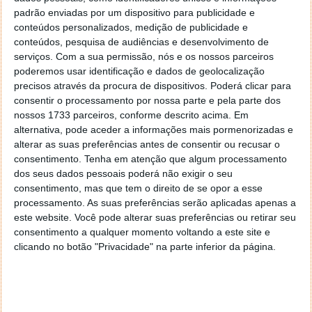
Esta não é uma situação esperada, mas os
padrão enviadas por um dispositivo para publicidade e
utilizadores devem controlar de forma permanente.
conteúdos personalizados, medição de publicidade e
conteúdos, pesquisa de audiências e desenvolvimento de
Depois do Winrar ter sido marcado com falhas graves
serviços.
Com a sua permissão, nós e os nossos parceiros
de segurança, é agora a vez desta ferramenta
poderemos usar identificação e dados de geolocalização
essencial estar também com falhas graves de
precisos através da procura de dispositivos. Poderá clicar para
segurança presentes.
consentir o processamento por nossa parte e pela parte dos
nossos 1733 parceiros, conforme descrito acima. Em
alternativa, pode aceder a informações mais pormenorizadas e
alterar as suas preferências antes de consentir ou recusar o
consentimento.
Tenha em atenção que algum processamento
Este artigo tem mais de um ano
dos seus dados pessoais poderá não exigir o seu
consentimento, mas que tem o direito de se opor a esse
processamento. As suas preferências serão aplicadas apenas a
Acompanhe o Pplware no Google Notícias
este website. Você pode alterar suas preferências ou retirar seu
consentimento a qualquer momento voltando a este site e
clicando no botão "Privacidade" na parte inferior da página.
Proponha uma correção, faça uma sugestão
Autor:
Pedro Simões