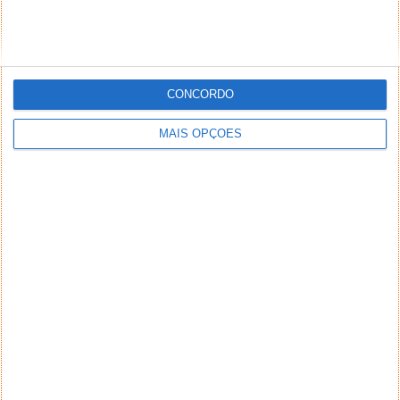
email) também poderão ser excluídos.
PUB
CONCORDO
MAIS OPÇÕES