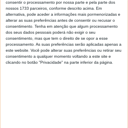
produtos Microsoft, mas em especial o Windows,
consentir o processamento por nossa parte e pela parte dos
com a sua nova versão, a 11.
nossos 1733 parceiros, conforme descrito acima. Em
alternativa, pode aceder a informações mais pormenorizadas e
alterar as suas preferências antes de consentir ou recusar o
consentimento.
Tenha em atenção que algum processamento
dos seus dados pessoais poderá não exigir o seu
consentimento, mas que tem o direito de se opor a esse
processamento. As suas preferências serão aplicadas apenas a
este website. Você pode alterar suas preferências ou retirar seu
consentimento a qualquer momento voltando a este site e
clicando no botão "Privacidade" na parte inferior da página.
Windows 11 Home CD-Key – 16.50€
Windows 11 Professional CD-KEY (5 PCs) –
40.89€
Windows Server 2022 Standard – 25.50€
Windows Server 2022 Datacenter – 30.00€