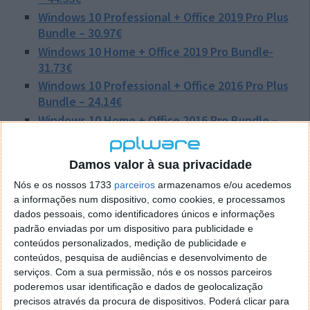
Windows 10 Professional + Office 2019 Pro Plus
Bundle – 30.97€
Windows 10 Home + Office 2019 Pro Bundle-
31.73€
Windows 10 Professional + Office 2016 Pro Plus
Bundle – 24.14€
Windows 10 Home + Office 2016 Pro Bundle –
25.27€
Windows 11 Pro + Office 2019 Pro Plus – Bundle
Damos valor à sua privacidade
– 39.13€
Nós e os nossos 1733
parceiros
armazenamos e/ou acedemos
Windows 11 Pro + Office 2016 Pro Plus -Bundle –
a informações num dispositivo, como cookies, e processamos
33.55€
dados pessoais, como identificadores únicos e informações
Promo Dia de São Valentim e as chaves digitais para
padrão enviadas por um dispositivo para publicidade e
conteúdos personalizados, medição de publicidade e
MS Office 2021 e Windows 11 : código de cupão
conteúdos, pesquisa de audiências e desenvolvimento de
SGO50
serviços.
Com a sua permissão, nós e os nossos parceiros
poderemos usar identificação e dados de geolocalização
Além disso, na GoDeal24, encontramos múltiplos
precisos através da procura de dispositivos. Poderá clicar para