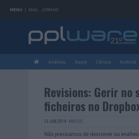
MENU
MAIL
JORNAIS
Análises
Apple
Ciência
Android
Revisions: Gerir no 
ficheiros no Dropbo
13 JUN 2014
·
MACOS
Não precisamos de descrever ou enaltece