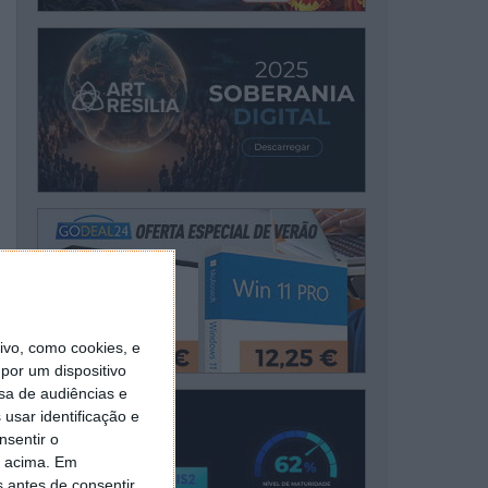
vo, como cookies, e
por um dispositivo
sa de audiências e
usar identificação e
nsentir o
o acima. Em
s antes de consentir