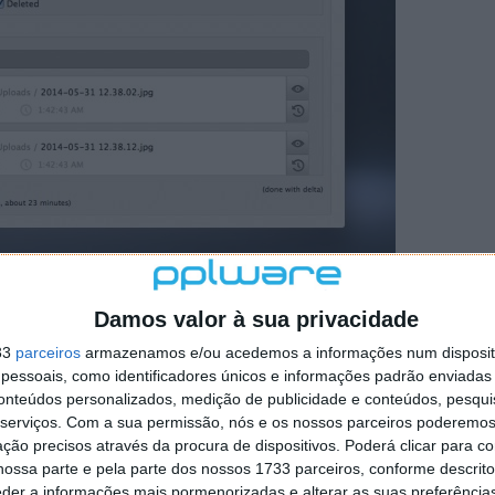
 verificar, e vamos querer fazê-lo antes de o repor ou
údo para termos a certeza de que é a versão certa e a
Damos valor à sua privacidade
33
parceiros
armazenamos e/ou acedemos a informações num dispositi
essoais, como identificadores únicos e informações padrão enviadas 
ao utilizador a versão que se encontrar no histórico,
conteúdos personalizados, medição de publicidade e conteúdos, pesqui
iros, caso tenham uma aplicação capaz de o fazer.
serviços.
Com a sua permissão, nós e os nossos parceiros poderemos 
ção precisos através da procura de dispositivos. Poderá clicar para co
o utilizador ambas as versões (actual e de histórico)
ossa parte e pela parte dos nossos 1733 parceiros, conforme descrit
al entre ambas.
eder a informações mais pormenorizadas e alterar as suas preferência