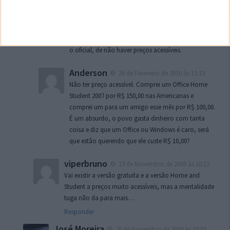
Gonçalo
19 de Novembro de 2009 às 09:55
Nem mais. Se tens orgulho em ter software
pirateado… Enfim. Eu tenho muita pena de não ter
o oficial, de não haver preços acessíveis.
Anderson
26 de Fevereiro de 2010 às 13:19
Não ter preço acessível. Comprei um Office Home
Student 2007 por R$ 150,00 nas Americanas e
comprei um para um amigo esse mês por R$ 100,00.
É um absurdo, o povo gasta dinheiro com tanta
coisa e diz que um Office ou Windows é caro, será
que estão querendo que ele custe R$ 10,00?
viperbruno
19 de Novembro de 2009 às 10:12
Vai existir a versão gratuita e a versão Home and
Student a preços muito acessíveis, mas a mentalidade
tuga não da para mais…
Responder
José Moreira
20 de Novembro de 2009 às 10:03