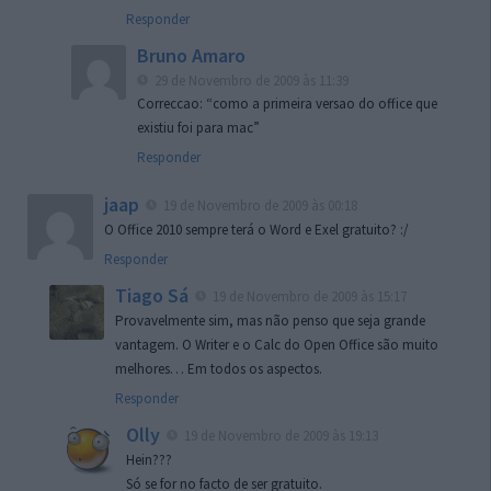
Responder
Bruno Amaro
29 de Novembro de 2009 às 11:39
Correccao: “como a primeira versao do office que
existiu foi para mac”
Responder
jaap
19 de Novembro de 2009 às 00:18
O Office 2010 sempre terá o Word e Exel gratuito? :/
Responder
Tiago Sá
19 de Novembro de 2009 às 15:17
Provavelmente sim, mas não penso que seja grande
vantagem. O Writer e o Calc do Open Office são muito
melhores… Em todos os aspectos.
Responder
Olly
19 de Novembro de 2009 às 19:13
Hein???
Só se for no facto de ser gratuito.