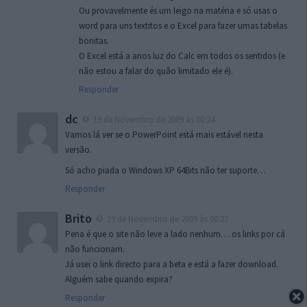
Ou provavelmente és um leigo na matéria e só usas o
word para uns textitos e o Excel para fazer umas tabelas
bonitas.
O Excel está a anos luz do Calc em todos os sentidos (e
não estou a falar do quão limitado ele é).
Responder
dc
19 de Novembro de 2009 às 00:24
Vamos lá ver se o PowerPoint está mais estável nesta
versão.
Só acho piada o Windows XP 64Bits não ter suporte…
Responder
Brito
19 de Novembro de 2009 às 00:27
Pena é que o site não leve a lado nenhum… os links por cá
não funcionam.
Já usei o link directo para a beta e está a fazer download.
Alguém sabe quando expira?
Responder