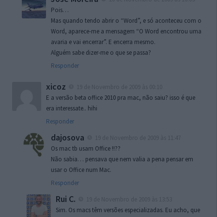
Pois…
Mas quando tendo abrir o “Word”, e só aconteceu com o
Word, aparece-me a mensagem “O Word encontrou uma
avaria e vai encerrar”. E encerra mesmo.
Alguém sabe dizer-me o que se passa?
Responder
xicoz
19 de Novembro de 2009 às 00:10
E a versão beta office 2010 pra mac, não saiu? isso é que
era interessate.. hihi
Responder
dajosova
19 de Novembro de 2009 às 11:47
Os mac tb usam Office !!??
Não sabia… pensava que nem valia a pena pensar em
usar o Office num Mac.
Responder
Rui C.
19 de Novembro de 2009 às 13:53
Sim. Os macs têm versões especializadas. Eu acho, que