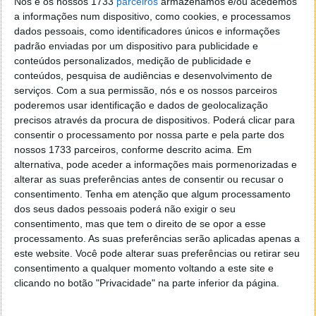
logótipo do Office e maior desempenho e
Nós e os nossos 1733
parceiros
armazenamos e/ou acedemos
estabilidade.
a informações num dispositivo, como cookies, e processamos
dados pessoais, como identificadores únicos e informações
padrão enviadas por um dispositivo para publicidade e
conteúdos personalizados, medição de publicidade e
conteúdos, pesquisa de audiências e desenvolvimento de
serviços.
Com a sua permissão, nós e os nossos parceiros
poderemos usar identificação e dados de geolocalização
precisos através da procura de dispositivos. Poderá clicar para
consentir o processamento por nossa parte e pela parte dos
nossos 1733 parceiros, conforme descrito acima. Em
alternativa, pode aceder a informações mais pormenorizadas e
alterar as suas preferências antes de consentir ou recusar o
consentimento.
Tenha em atenção que algum processamento
dos seus dados pessoais poderá não exigir o seu
consentimento, mas que tem o direito de se opor a esse
processamento. As suas preferências serão aplicadas apenas a
este website. Você pode alterar suas preferências ou retirar seu
consentimento a qualquer momento voltando a este site e
clicando no botão "Privacidade" na parte inferior da página.
“Assinala-se hoje a primeira vez em que milhões de
pessoas podem transferir e utilizar todas as