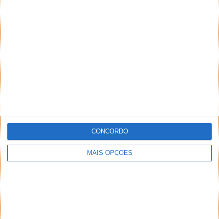
6. Difundir Slideshows sem o PowerPoint
Esta será provavelmente uma das mais interessantes
novidades apresentadas no PowerPoint 2010.
Podemos difundir em tempo real apresentações na
Internet sem o PowerPoint e qualquer pessoa no
mundo consegue ver a apresentação apenas usando
o browser... e funciona!
CONCORDO
MAIS OPÇÕES