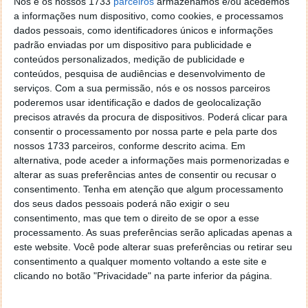
Nós e os nossos 1733
parceiros
armazenamos e/ou acedemos
a informações num dispositivo, como cookies, e processamos
Adicionadas as funções de trim
dados pessoais, como identificadores únicos e informações
(header/trailing/compact).
padrão enviadas por um dispositivo para publicidade e
Corrigido o bug de contagem de linhas vazias nas
conteúdos personalizados, medição de publicidade e
expressões regulares.
conteúdos, pesquisa de audiências e desenvolvimento de
serviços.
Com a sua permissão, nós e os nossos parceiros
Corrigido um bug na detecção de linguagens na
poderemos usar identificação e dados de geolocalização
opção de auto-complete.
precisos através da procura de dispositivos. Poderá clicar para
consentir o processamento por nossa parte e pela parte dos
Podem ler
aqui
todas as novidades desta nova
nossos 1733 parceiros, conforme descrito acima. Em
alternativa, pode aceder a informações mais pormenorizadas e
versão.
Licença: GPL
Sistemas Operativos:
alterar as suas preferências antes de consentir ou recusar o
Windows 9x/2k/XP/Vista/7
Download:
consentimento.
Tenha em atenção que algum processamento
dos seus dados pessoais poderá não exigir o seu
Notepad++ 5.8.7
[5.29MB]
Download:
consentimento, mas que tem o direito de se opor a esse
processamento. As suas preferências serão aplicadas apenas a
Notepad++ 5.8.7 Portable
[7.97MB]
Homepage:
este website. Você pode alterar suas preferências ou retirar seu
Notepad++
consentimento a qualquer momento voltando a este site e
clicando no botão "Privacidade" na parte inferior da página.