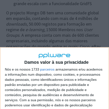
grande escala com a funcionalidade GridFS
O projecto Mongo DB tem uma comunidade global
em expansão, contando com mais de 4 milhões de
downloads
, 50.000 registos para formação em
regime de
e-learning
, 15000 Membros nos
User
Groups
. A empresa conta com mais de 600 clientes
empresariais, incluindo algumas das maiores
organizações do mundo, entre as quais: Cisco, eBay,
Ericsson, Forbes, SAP ou Telefónica.
Num próximo tutorial vamos aprender a instalar o
Damos valor à sua privacidade
MongoDB no Linux.
Nós e os nossos 1733
parceiros
armazenamos e/ou acedemos
a informações num dispositivo, como cookies, e processamos
dados pessoais, como identificadores únicos e informações
padrão enviadas por um dispositivo para publicidade e
conteúdos personalizados, medição de publicidade e
Este artigo tem mais de um ano
conteúdos, pesquisa de audiências e desenvolvimento de
serviços.
Com a sua permissão, nós e os nossos parceiros
poderemos usar identificação e dados de geolocalização