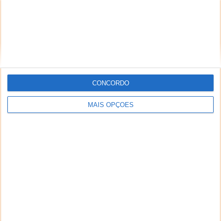
que julgar ofensivos, difamatórios, caluniosos,
preconceituosos ou de alguma forma prejudiciais a
terceiros. Textos de caráter promocional ou
inseridos no sistema sem a devida identificação do
seu autor (nome completo e endereço válido de
email) também poderão ser excluídos.
CONCORDO
MAIS OPÇÕES
PUB