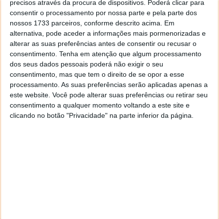
Acompanhe o Pplware no Google Notícias
precisos através da procura de dispositivos. Poderá clicar para
consentir o processamento por nossa parte e pela parte dos
nossos 1733 parceiros, conforme descrito acima. Em
Proponha uma correção, faça uma sugestão
alternativa, pode aceder a informações mais pormenorizadas e
alterar as suas preferências antes de consentir ou recusar o
consentimento.
Tenha em atenção que algum processamento
Autor:
Pedro Pinto
dos seus dados pessoais poderá não exigir o seu
consentimento, mas que tem o direito de se opor a esse
processamento. As suas preferências serão aplicadas apenas a
este website. Você pode alterar suas preferências ou retirar seu
PRÓXIMO ARTIGO
consentimento a qualquer momento voltando a este site e
Análise: Drone Syma X5SW, uma boa opção para
clicando no botão "Privacidade" na parte inferior da página.
iniciantes
ARTIGO ANTERIOR
Novo iPhone 6C com ecrã de 4 polegadas chega já em
Fevereiro