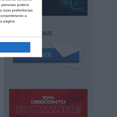
 pessoais poderá
s suas preferências
 consentimento a
da página.
NEWSLETTER PPLWARE