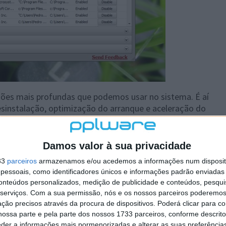
ões mais profundas que podemos usar no sistema. É aí
sinstalação, optimização do arranque e aceleração do
ntrar neste separador é a possibilidade de criarem uma
Damos valor à sua privacidade
are deve ser instalado, mas posteriormente podem criar
33
parceiros
armazenamos e/ou acedemos a informações num dispositi
ossa pen.
essoais, como identificadores únicos e informações padrão enviadas 
conteúdos personalizados, medição de publicidade e conteúdos, pesqui
ma funcionalidade que por norma não está incorporada
serviços.
Com a sua permissão, nós e os nossos parceiros poderemos 
an tem presente. A forma desta optimização é através
ção precisos através da procura de dispositivos. Poderá clicar para co
ede do Windows.
ossa parte e pela parte dos nossos 1733 parceiros, conforme descrit
eder a informações mais pormenorizadas e alterar as suas preferência