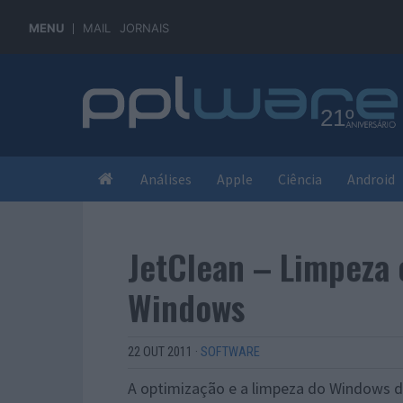
MENU
MAIL
JORNAIS
Análises
Apple
Ciência
Android
JetClean – Limpeza 
Windows
22 OUT 2011
·
SOFTWARE
A optimização e a limpeza do Windows d