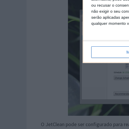
ou recusar o consen
não exigir o seu co
serão aplicadas apen
qualquer momento vol
M
O JetClean pode ser configurado para re