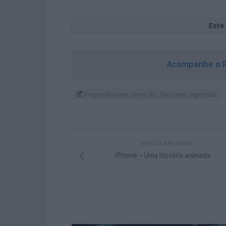
Este
Acompanhe o P
Proponha uma correção, faça uma sugestão
ARTIGO ANTERIOR
iPhone – Uma história animada…