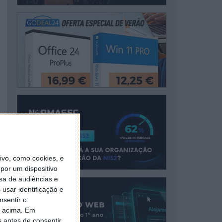
vo, como cookies, e
por um dispositivo
sa de audiências e
usar identificação e
nsentir o
o acima. Em
s antes de consentir